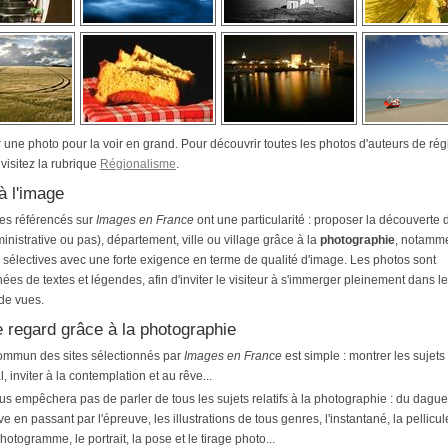
 une photo pour la voir en grand. Pour découvrir toutes les photos d'auteurs de ré
 visitez la rubrique
Régionalisme
.
 à l'image
tes référencés sur
Images en France
ont une particularité : proposer la découverte 
inistrative ou pas), département, ville ou village grâce à la
photographie
, notamme
 sélectives avec une forte exigence en terme de qualité d'image. Les photos sont
s de textes et légendes, afin d'inviter le visiteur à s'immerger pleinement dans l
de vues.
 regard grâce à la photographie
 commun des sites sélectionnés par
Images en France
est simple : montrer les sujet
l, inviter à la contemplation et au rêve...
s empêchera pas de parler de tous les sujets relatifs à la photographie : du dagu
ive en passant par l'épreuve, les illustrations de tous genres, l'instantané, la pellicu
hotogramme, le portrait, la pose et le tirage photo...