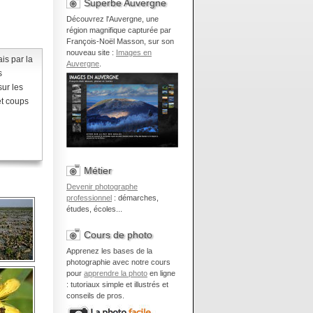
Superbe Auvergne
Découvrez l'Auvergne, une
région magnifique capturée par
François-Noël Masson, sur son
nouveau site :
Images en
is par la
Auvergne
.
s
sur les
 et coups
Métier
Devenir photographe
professionnel
: démarches,
études, écoles...
Cours de photo
Apprenez les bases de la
photographie avec notre cours
pour
apprendre la photo
en ligne
: tutoriaux simple et illustrés et
conseils de pros.