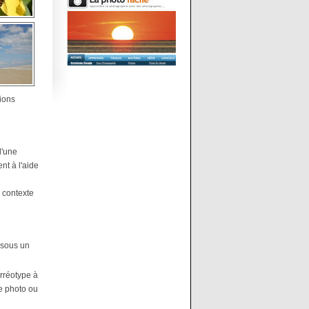
gions
d'une
nt à l'aide
e contexte
s sous un
erréotype à
le photo ou