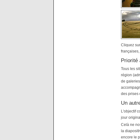
Cliquez sur
françaises,
Priorité
Tous les si
région (adm
de galeries
accompagnée
des prises 
Un autre
L'objectif
jour origina
Celà ne nou
la diaposit
encore le p