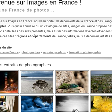
enue sur Images en France !
une France de photos...
ue sur
Images en France
, nouveau portail de découverte de la
France
et des França
phie
. Plus qu'un annuaire ou un catalogue de sites,
Images en France
propose de
ons détaillées des sites présentés, mais aussi des informations diverses et variées 
 ces sites :
régions et départements
de France,
villes
, lieux à découvrir, artistes
..
 du site :
isme en France
photographes
reportages photo
formation photographie
 extraits de photographies...