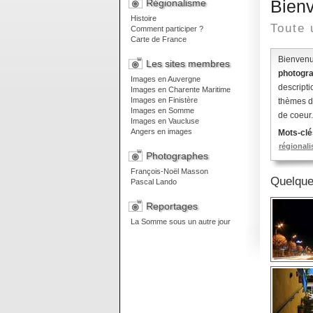
Bienv
Régionalisme
Histoire
Toute 
Comment participer ?
Carte de France
Bienven
Les sites membres
photogra
Images en Auvergne
descripti
Images en Charente Maritime
Images en Finistère
thèmes de
Images en Somme
de coeur.
Images en Vaucluse
Angers en images
Mots-clés
régional
Photographes
François-Noël Masson
Quelques
Pascal Lando
Reportages
La Somme sous un autre jour